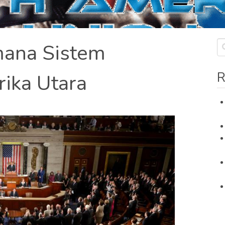
mana Sistem
R
ika Utara