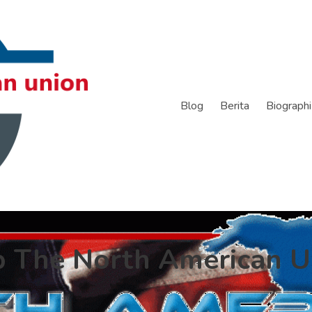
Blog
Berita
Biographi
p The North American U