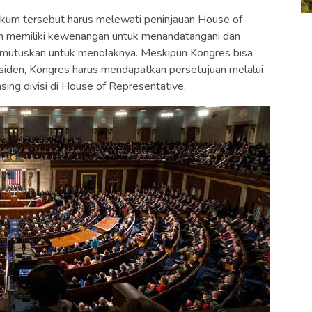
kum tersebut harus melewati peninjauan House of
den memiliki kewenangan untuk menandatangani dan
mutuskan untuk menolaknya. Meskipun Kongres bisa
iden, Kongres harus mendapatkan persetujuan melalui
ing divisi di House of Representative.