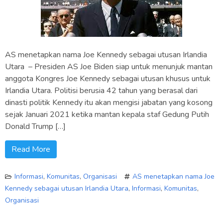
AS menetapkan nama Joe Kennedy sebagai utusan Irlandia
Utara – Presiden AS Joe Biden siap untuk menunjuk mantan
anggota Kongres Joe Kennedy sebagai utusan khusus untuk
Irlandia Utara. Politisi berusia 42 tahun yang berasal dari
dinasti politik Kennedy itu akan mengisi jabatan yang kosong
sejak Januari 2021 ketika mantan kepala staf Gedung Putih
Donald Trump […]
Read More
Informasi
,
Komunitas
,
Organisasi
AS menetapkan nama Joe
Kennedy sebagai utusan Irlandia Utara
,
Informasi
,
Komunitas
,
Organisasi