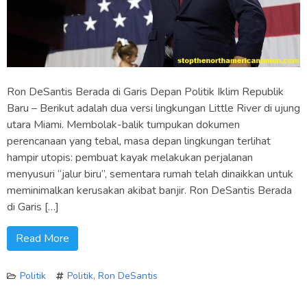
Ron DeSantis Berada di Garis Depan Politik Iklim Republik
Baru – Berikut adalah dua versi lingkungan Little River di ujung
utara Miami. Membolak-balik tumpukan dokumen
perencanaan yang tebal, masa depan lingkungan terlihat
hampir utopis: pembuat kayak melakukan perjalanan
menyusuri “jalur biru”, sementara rumah telah dinaikkan untuk
meminimalkan kerusakan akibat banjir. Ron DeSantis Berada
di Garis […]
Read More
Politik
Politik
,
Ron DeSantis