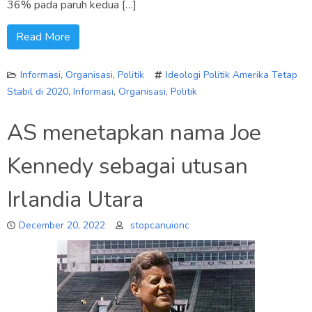
36% pada paruh kedua […]
Read More
Informasi
,
Organisasi
,
Politik
Ideologi Politik Amerika Tetap
Stabil di 2020
,
Informasi
,
Organisasi
,
Politik
AS menetapkan nama Joe
Kennedy sebagai utusan
Irlandia Utara
December 20, 2022
stopcanuionc