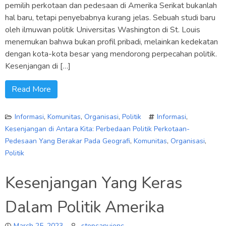
pemilih perkotaan dan pedesaan di Amerika Serikat bukanlah
hal baru, tetapi penyebabnya kurang jelas. Sebuah studi baru
oleh ilmuwan politik Universitas Washington di St. Louis
menemukan bahwa bukan profil pribadi, melainkan kedekatan
dengan kota-kota besar yang mendorong perpecahan politik.
Kesenjangan di […]
Read More
Informasi
,
Komunitas
,
Organisasi
,
Politik
Informasi
,
Kesenjangan di Antara Kita: Perbedaan Politik Perkotaan-
Pedesaan Yang Berakar Pada Geografi
,
Komunitas
,
Organisasi
,
Politik
Kesenjangan Yang Keras
Dalam Politik Amerika
March 25, 2023
stopcanuionc