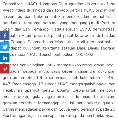
Committee (NJAC) di kampus St. Augustine University of the
West Indies di Trinidad dan Tobago. Aktivis NJAC pindah dari
universitas dan bekerja untuk mendidik dan memobilisasi
penduduk, terutama pemuda yang menganggur di Port of
Spain dan San Fernando. Pada Februari 1970, demonstrasi
Kekuatan Hitam pecah di pusat-pusat kota besar di Trinidad
dan Tobago. Selama bulan Maret dan April demonstrasi ini
mendapat dukungan, terutama setelah Basil Davis, seorang
aktivis muda NJAC, dibunuh oleh polisi. : 100–102
Terlepas dari keinginan untuk memasukkan orang-orang Indo-
Trinidadian sebagai mitra, basis kepemimpinan dan dukungan
gerakan tersebut tetap didominasi oleh kulit hitam. : 445–
447 Pada tanggal 12 Maret NJAC mengorganisir pawai dari
Pelabuhan Spanyol melalui County Caroni untuk mencoba
menarik pekerja gula yang didominasi Indo-Trinidadia ke dalam
gerakan tersebut. Menanggapi hal ini, para pekerja gula di
Caroni mengadakan pawai dari Couva yang berangkat pada 20
April dengan tujuan mencapai ibu kota pada hari berikutnya. :