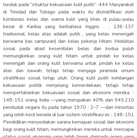
tunduk pada “struktur kekuasaan kulit putih”. :444 Masyarakat
di Trinidad dan Tobago pada waktu itu distratifikasi oleh
kombinasi kelas dan warna kulit yang khas di pulau-pulau
besar di Karibia yang berbahasa Inggris . : 136-137
tradisional, kelas atas adalah putih , yang kelas menengah
berwarna (ras campuran) dan kelas pekerja Hitam. Mobilitas
sosial pada abad kesembilan belas dan kedua puluh
memungkinkan orang kulit hitam untuk pindah ke kelas
menengah dan orang kulit berwarna untuk pindah ke kelas
atas dan bawah, tetapi tetap menjaga piramida umum
stratifikasi sosial tetap utuh. Orang kulit putih kehilangan
kekuasaan politik menjelang kemerdekaan, tetapi tetap
mempertahankan kekuasaan sosial dan ekonomi mereka. :
148-151 orang India —yang merupakan 40% dari 945.210
penduduk negara itu pada tahun 1970 : 2–7 —dan minoritas
yang lebih kecil berada di luar sistem stratifikasi ini. : 148-151
Pendidikan menyediakan sarana kemajuan sosial dan ekonomi
bagi orang kulit hitam, memungkinkan mereka untuk mencapai
status sosial ekonomi yang lebih tinggi daripada orang yang