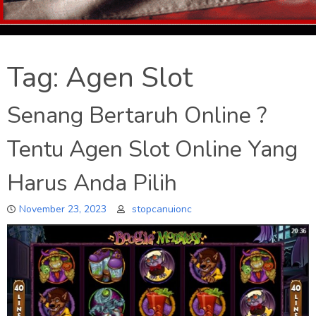
Tag:
Agen Slot
Senang Bertaruh Online ?
Tentu Agen Slot Online Yang
Harus Anda Pilih
November 23, 2023
stopcanuionc