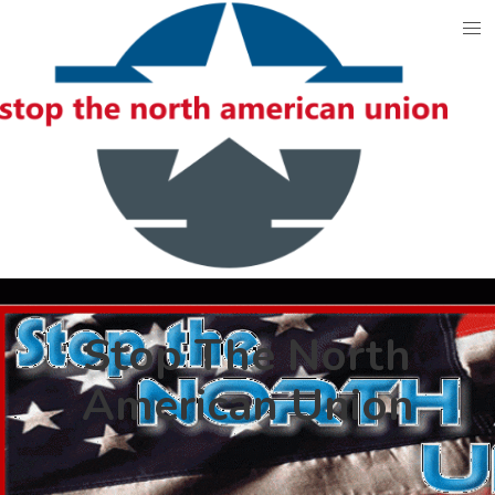
Skip
to
content
Stop The North
American Union