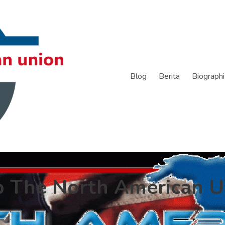
Blog
Berita
Biographi
p The North American U