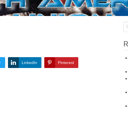
R
r
LinkedIn
Pinterest