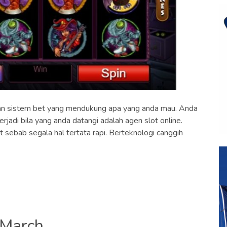
kan sistem bet yang mendukung apa yang anda mau. Anda
terjadi bila yang anda datangi adalah agen slot online.
 sebab segala hal tertata rapi. Berteknologi canggih
 March