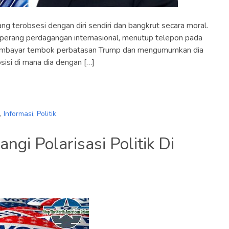
ng terobsesi dengan diri sendiri dan bangkrut secara moral.
perang perdagangan internasional, menutup telepon pada
 membayar tembok perbatasan Trump dan mengumumkan dia
sisi di mana dia dengan […]
,
Informasi
,
Politik
gi Polarisasi Politik Di