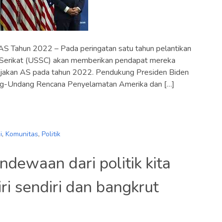
AS Tahun 2022 – Pada peringatan satu tahun pelantikan
ka Serikat (USSC) akan memberikan pendapat mereka
bijakan AS pada tahun 2022. Pendukung Presiden Biden
ng-Undang Rencana Penyelamatan Amerika dan […]
i
,
Komunitas
,
Politik
dewaan dari politik kita
ri sendiri dan bangkrut