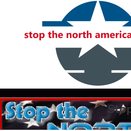
Skip
to
content
Sto