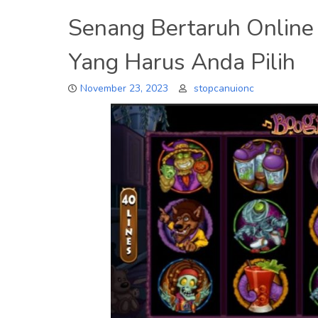
Senang Bertaruh Online 
Yang Harus Anda Pilih
November 23, 2023
stopcanuionc