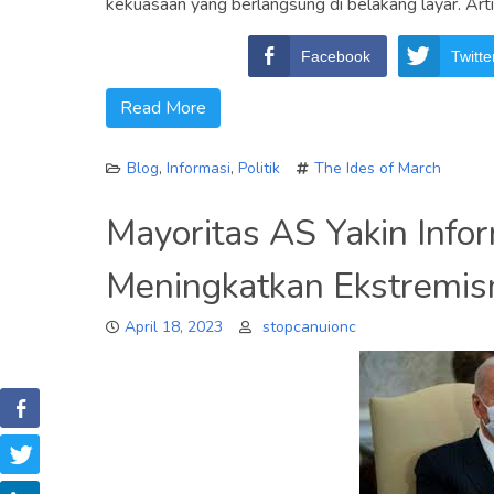
kekuasaan yang berlangsung di belakang layar. Artik
Facebook
Twitte
Read More
Blog
,
Informasi
,
Politik
The Ides of March
Mayoritas AS Yakin Info
Meningkatkan Ekstremism
April 18, 2023
stopcanuionc