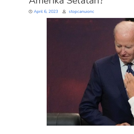
Amerika Selatan?
April 6, 2023
stopcanuionc