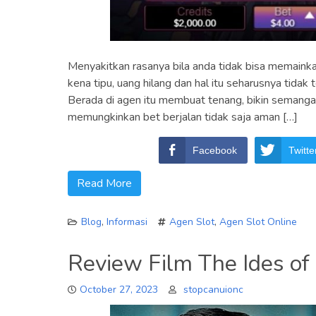
Menyakitkan rasanya bila anda tidak bisa memain
kena tipu, uang hilang dan hal itu seharusnya tidak 
Berada di agen itu membuat tenang, bikin semangat
memungkinkan bet berjalan tidak saja aman […]
Facebook
Twitte
Read More
Blog
,
Informasi
Agen Slot
,
Agen Slot Online
Review Film The Ides of
October 27, 2023
stopcanuionc