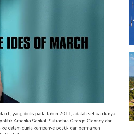
arch, yang dirilis pada tahun 2011, adalah sebuah karya
politik Amerika Serikat. Sutradara George Clooney dan
ke dalam dunia kampanye politik dan permainan