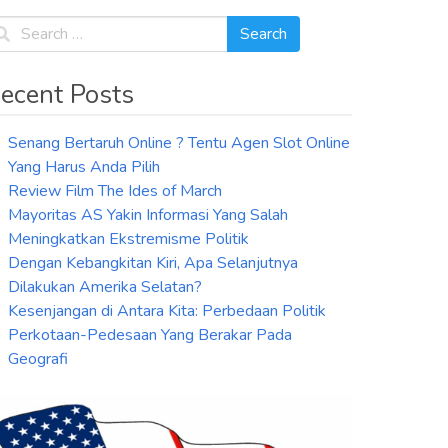
ecent Posts
Senang Bertaruh Online ? Tentu Agen Slot Online
Yang Harus Anda Pilih
Review Film The Ides of March
Mayoritas AS Yakin Informasi Yang Salah
Meningkatkan Ekstremisme Politik
Dengan Kebangkitan Kiri, Apa Selanjutnya
Dilakukan Amerika Selatan?
Kesenjangan di Antara Kita: Perbedaan Politik
Perkotaan-Pedesaan Yang Berakar Pada
Geografi