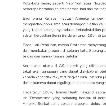
Kota-kota besar, seperti New York atau Philadel
beberapa bertahan selama berhari-hari dan melibat
Bagi orang Kanada, institusi Amerika tampak
menghadapi populisme atau demagog. Setiap kali h
yang terjadi selanjutnya adalah ketidakstabilan po
adalah kerusuhan Senin Berdarah tahun 1854 di Lou
Pada Hari Pemilihan, massa Protestan menyerang 
dan membakar properti di seluruh kota. Seorang 
tewas dan banyak lainnya terluka.
Kerentanan utama di AS, seperti yang dilihat or
takut akan gangguan yang dapat diakibatkan ol
kepada kehendak rakyat di tingkat lokal. Mereka ju
dan hukumnya dapat digulingkan oleh massa yang m
Pada tahun 1864, Thomas Heath Haviland, seorang
ini: “Despotisme yang sekarang berlaku di perb
Amerika Serikat sama sekali merupakan delusi, ej