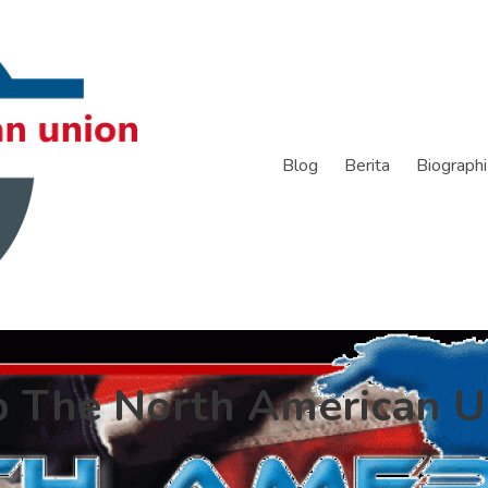
Blog
Berita
Biographi
p The North American U