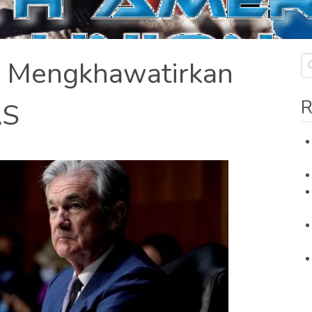
a Mengkhawatirkan
R
AS