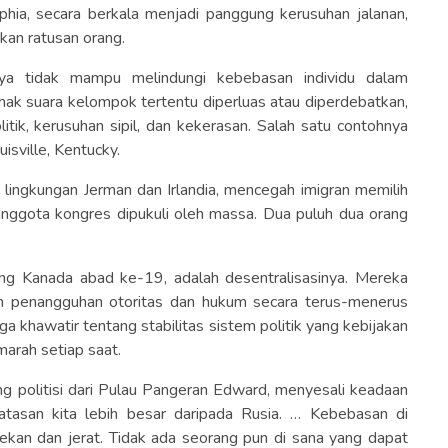
phia, secara berkala menjadi panggung kerusuhan jalanan,
kan ratusan orang.
nya tidak mampu melindungi kebebasan individu dalam
ak suara kelompok tertentu diperluas atau diperdebatkan,
litik, kerusuhan sipil, dan kekerasan. Salah satu contohnya
isville, Kentucky.
lingkungan Jerman dan Irlandia, mencegah imigran memilih
anggota kongres dipukuli oleh massa. Dua puluh dua orang
ang Kanada abad ke-19, adalah desentralisasinya. Mereka
eh penangguhan otoritas dan hukum secara terus-menerus
ga khawatir tentang stabilitas sistem politik yang kebijakan
arah setiap saat.
 politisi dari Pulau Pangeran Edward, menyesali keadaan
atasan kita lebih besar daripada Rusia. … Kebebasan di
ekan dan jerat. Tidak ada seorang pun di sana yang dapat