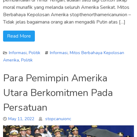
pembantaian di Timur Tengah, adalah satu lagi contoh sikap
moral munafik yang melanda seluruh Amerika Serikat. Mitos
Berbahaya Kepolosan Amerika stopthenorthamericanunion –
Tidak jelas bagaimana orang akan mengadili Putin atas […]
Read More
Informasi
,
Politik
Informasi
,
Mitos Berbahaya Kepolosan
Amerika
,
Politik
Para Pemimpin Amerika
Utara Berkomitmen Pada
Persatuan
May 11, 2022
stopcanuionc