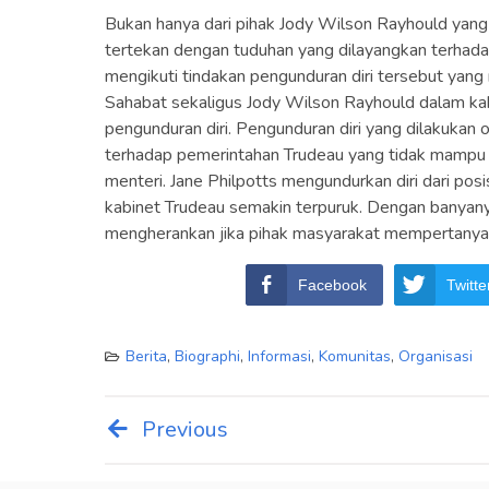
Bukan hanya dari pihak Jody Wilson Rayhould yang
tertekan dengan tuduhan yang dilayangkan terhadap
mengikuti tindakan pengunduran diri tersebut yang 
Sahabat sekaligus Jody Wilson Rayhould dalam kab
pengunduran diri. Pengunduran diri yang dilakuka
terhadap pemerintahan Trudeau yang tidak mampu m
menteri. Jane Philpotts mengundurkan diri dari p
kabinet Trudeau semakin terpuruk. Dengan banyanya
mengherankan jika pihak masyarakat mempertanya
Facebook
Twitte
Berita
,
Biographi
,
Informasi
,
Komunitas
,
Organisasi
Previous
Post