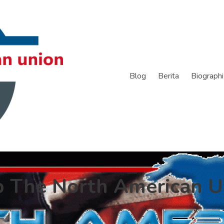
Blog
Berita
Biographi
p The North American U