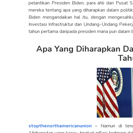
pelantikan Presiden Biden, para ahli dari Pusat S
mereka tentang apa yang diharapkan dalam polit
Biden mengandaikan hal itu, dengan mengesah
Investasi Infrastruktur dan Undang-Undang Pekerja
tahun pertama daripada presiden mana pun dalam 
Apa Yang Diharapkan Dal
Tah
stopthenorthamericanunion
– Namun di tenga
Afghanistan yang kacau, tingkat inflasi tertinggi 