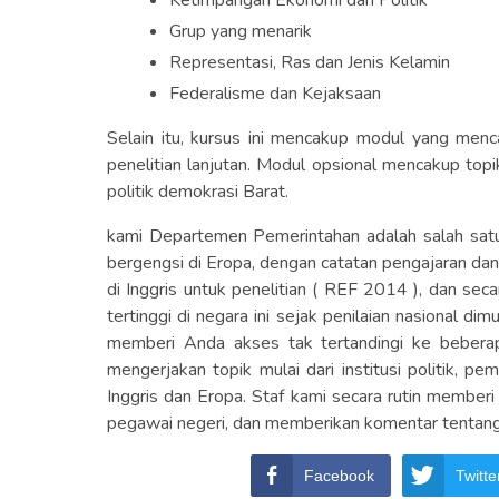
Grup yang menarik
Representasi, Ras dan Jenis Kelamin
Federalisme dan Kejaksaan
Selain itu, kursus ini mencakup modul yang menc
penelitian lanjutan. Modul opsional mencakup topik
politik demokrasi Barat.
kami Departemen Pemerintahan adalah salah satu 
bergengsi di Eropa, dengan catatan pengajaran dan 
di Inggris untuk penelitian ( REF 2014 ), dan sec
tertinggi di negara ini sejak penilaian nasional d
memberi Anda akses tak tertandingi ke beberap
mengerjakan topik mulai dari institusi politik, pe
Inggris dan Eropa. Staf kami secara rutin memberi
pegawai negeri, dan memberikan komentar tentang pe
Facebook
Twitte