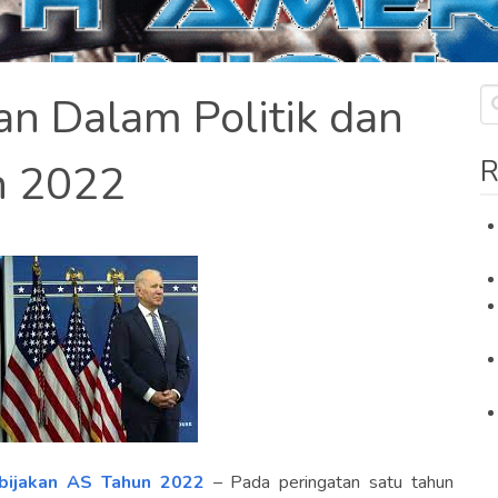
n Dalam Politik dan
R
n 2022
bijakan AS Tahun 2022
– Pada peringatan satu tahun