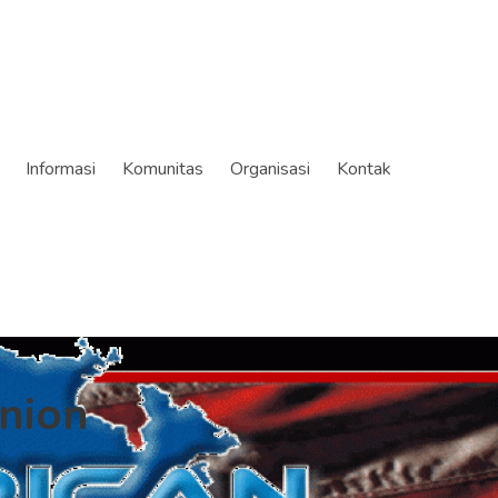
Informasi
Komunitas
Organisasi
Kontak
nion