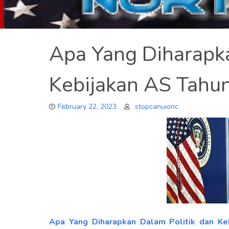
Apa Yang Diharapka
Kebijakan AS Tahu
February 22, 2023
stopcanuionc
Apa Yang Diharapkan Dalam Politik dan Ke