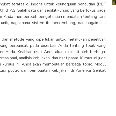
ngkat teratas di Inggris untuk keunggulan penelitian (REF
tih di AS. Salah satu dari sedikit kursus yang berfokus pada
inkan Anda memperoleh pengetahuan mendalam tentang cara
unik, bagaimana sistem itu berkembang, dan bagaimana
 dan metode yang diperlukan untuk melakukan penelitian
 yang berpuncak pada disertasi Anda tentang topik yang
 Anda. Keahlian riset Anda akan diminati oleh berbagai
nasional, analisis kebijakan, dan riset pasar. Kursus ini juga
 kursus ini, Anda akan mempelajari berbagai topik. Modul
tusi politik dan pembuatan kebijakan di Amerika Serikat