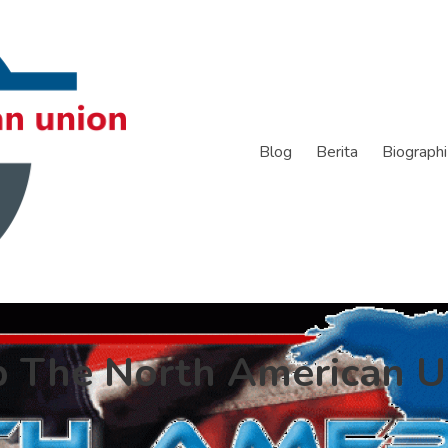
Blog
Berita
Biographi
p The North American U