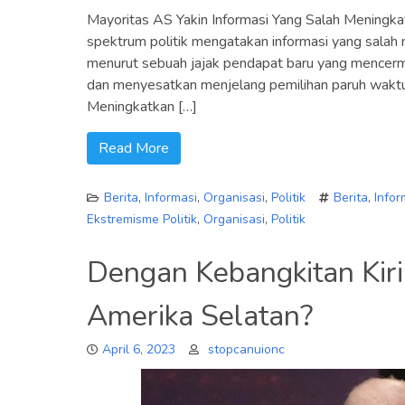
Mayoritas AS Yakin Informasi Yang Salah Meningka
spektrum politik mengatakan informasi yang salah 
menurut sebuah jajak pendapat baru yang mencermi
dan menyesatkan menjelang pemilihan paruh waktu 
Meningkatkan […]
Read More
Berita
,
Informasi
,
Organisasi
,
Politik
Berita
,
Infor
Ekstremisme Politik
,
Organisasi
,
Politik
Dengan Kebangkitan Kiri
Amerika Selatan?
April 6, 2023
stopcanuionc