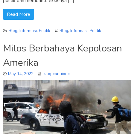
politik dan membantu eksisnya […]
Read More
Blog
,
Informasi
,
Politik
Blog
,
Informasi
,
Politik
Mitos Berbahaya Kepolosan
Amerika
May 14, 2022
stopcanuionc