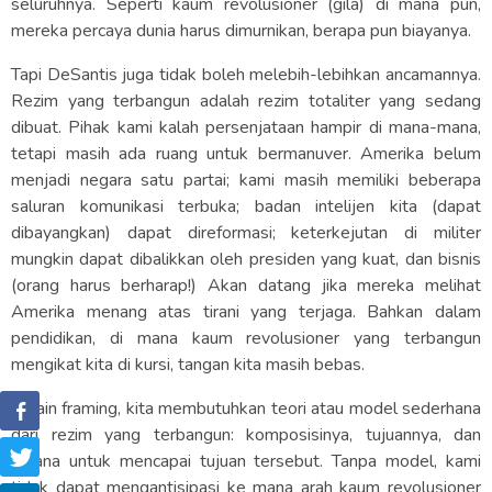
seluruhnya. Seperti kaum revolusioner (gila) di mana pun,
mereka percaya dunia harus dimurnikan, berapa pun biayanya.
Tapi DeSantis juga tidak boleh melebih-lebihkan ancamannya.
Rezim yang terbangun adalah rezim totaliter yang sedang
dibuat. Pihak kami kalah persenjataan hampir di mana-mana,
tetapi masih ada ruang untuk bermanuver. Amerika belum
menjadi negara satu partai; kami masih memiliki beberapa
saluran komunikasi terbuka; badan intelijen kita (dapat
dibayangkan) dapat direformasi; keterkejutan di militer
mungkin dapat dibalikkan oleh presiden yang kuat, dan bisnis
(orang harus berharap!) Akan datang jika mereka melihat
Amerika menang atas tirani yang terjaga. Bahkan dalam
pendidikan, di mana kaum revolusioner yang terbangun
mengikat kita di kursi, tangan kita masih bebas.
Selain framing, kita membutuhkan teori atau model sederhana
dari rezim yang terbangun: komposisinya, tujuannya, dan
sarana untuk mencapai tujuan tersebut. Tanpa model, kami
tidak dapat mengantisipasi ke mana arah kaum revolusioner