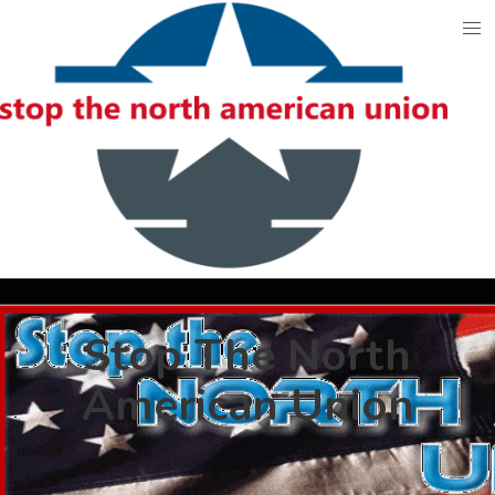
Skip
to
content
Stop The North
American Union