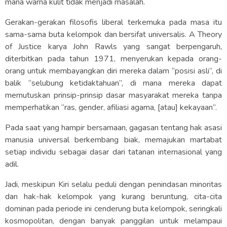
mana warna kulit tidak menjadi masalah.
Gerakan-gerakan filosofis liberal terkemuka pada masa itu
sama-sama buta kelompok dan bersifat universalis. A Theory
of Justice karya John Rawls yang sangat berpengaruh,
diterbitkan pada tahun 1971, menyerukan kepada orang-
orang untuk membayangkan diri mereka dalam “posisi asli”, di
balik “selubung ketidaktahuan”, di mana mereka dapat
memutuskan prinsip-prinsip dasar masyarakat mereka tanpa
memperhatikan “ras, gender, afiliasi agama, [atau] kekayaan”.
Pada saat yang hampir bersamaan, gagasan tentang hak asasi
manusia universal berkembang biak, memajukan martabat
setiap individu sebagai dasar dari tatanan internasional yang
adil.
Jadi, meskipun Kiri selalu peduli dengan penindasan minoritas
dan hak-hak kelompok yang kurang beruntung, cita-cita
dominan pada periode ini cenderung buta kelompok, seringkali
kosmopolitan, dengan banyak panggilan untuk melampaui