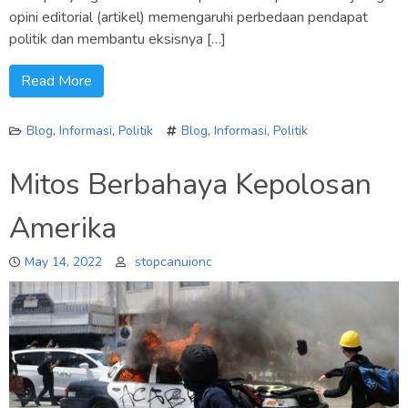
opini editorial (artikel) memengaruhi perbedaan pendapat
politik dan membantu eksisnya […]
Read More
Blog
,
Informasi
,
Politik
Blog
,
Informasi
,
Politik
Mitos Berbahaya Kepolosan
Amerika
May 14, 2022
stopcanuionc