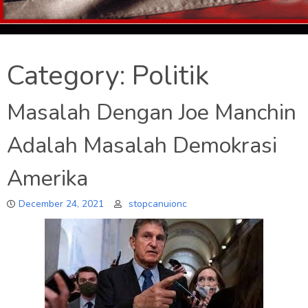
Category:
Politik
Masalah Dengan Joe Manchin
Adalah Masalah Demokrasi
Amerika
December 24, 2021
stopcanuionc