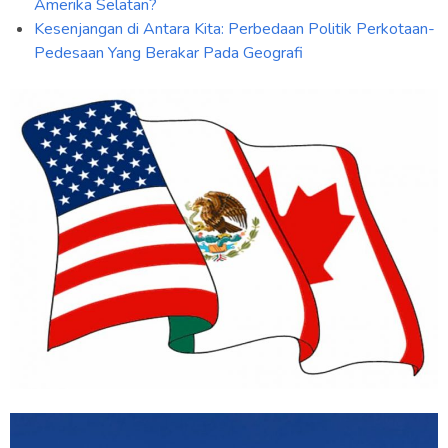
Amerika Selatan?
Kesenjangan di Antara Kita: Perbedaan Politik Perkotaan-
Pedesaan Yang Berakar Pada Geografi