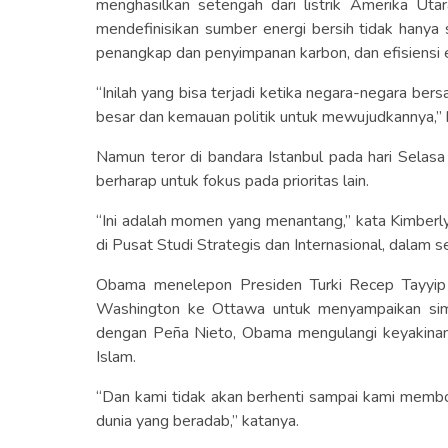
menghasilkan setengah dari listrik Amerika Ut
mendefinisikan sumber energi bersih tidak hanya s
penangkap dan penyimpanan karbon, dan efisiensi e
“Inilah yang bisa terjadi ketika negara-negara ber
besar dan kemauan politik untuk mewujudkannya,” 
Namun teror di bandara Istanbul pada hari Sela
berharap untuk fokus pada prioritas lain.
“Ini adalah momen yang menantang,” kata Kimberly
di Pusat Studi Strategis dan Internasional, dalam 
Obama menelepon Presiden Turki Recep Tayyip 
Washington ke Ottawa untuk menyampaikan simp
dengan Peña Nieto, Obama mengulangi keyakina
Islam.
“Dan kami tidak akan berhenti sampai kami membo
dunia yang beradab,” katanya.