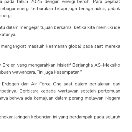
ara pada tahun 2025 dengan energi bersih. Para pejabat
ebagai energi terbarukan tetapi juga tenaga nuklir, pabrik
nergi.
satu dalam mengejar tujuan bersama, ketika kita memiliki ide
katanya.
sa mengangkat masalah keamanan global pada saat mereka
 Breier, yang mengarahkan Inisiatif Berjangka AS-Meksiko
sebuah wawancara. “Ini juga kesempatan.”
Erdogan dari Air Force One saat dalam perjalanan dari
atinya. Berbicara kepada wartawan setelah pertemuan
nnya bahwa ada kemajuan dalam perang melawan Negara
ngkar jaringan kebencian ini yang berdampak pada seluruh