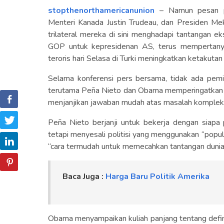
stopthenorthamericanunion
– Namun pesan p
Menteri Kanada Justin Trudeau, dan Presiden M
trilateral mereka di sini menghadapi tantangan ek
GOP untuk kepresidenan AS, terus mempertanya
teroris hari Selasa di Turki meningkatkan ketakutan
Selama konferensi pers bersama, tidak ada pe
terutama Peña Nieto dan Obama memperingatkan 
menjanjikan jawaban mudah atas masalah kompleks 
Peña Nieto berjanji untuk bekerja dengan siapa
tetapi menyesali politisi yang menggunakan “pop
“cara termudah untuk memecahkan tantangan dunia sa
Baca Juga :
Harga Baru Politik Amerika
Obama menyampaikan kuliah panjang tentang defini