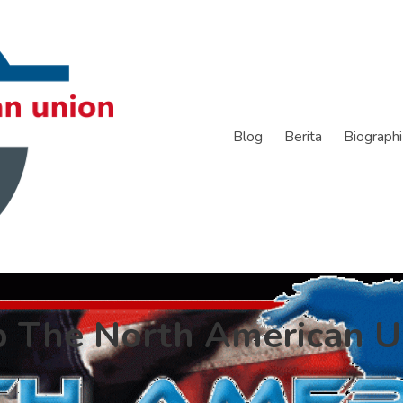
Blog
Berita
Biographi
p The North American U