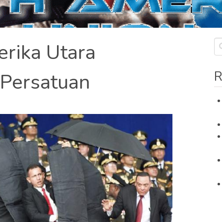
rika Utara
R
Persatuan