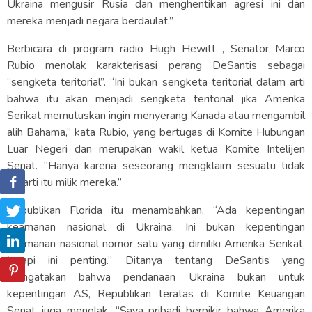
Ukraina mengusir Rusia dan menghentikan agresi ini dan
mereka menjadi negara berdaulat.”
Berbicara di program radio Hugh Hewitt , Senator Marco
Rubio menolak karakterisasi perang DeSantis sebagai
“sengketa teritorial”. “Ini bukan sengketa teritorial dalam arti
bahwa itu akan menjadi sengketa teritorial jika Amerika
Serikat memutuskan ingin menyerang Kanada atau mengambil
alih Bahama,” kata Rubio, yang bertugas di Komite Hubungan
Luar Negeri dan merupakan wakil ketua Komite Intelijen
Senat. “Hanya karena seseorang mengklaim sesuatu tidak
berarti itu milik mereka.”
Republikan Florida itu menambahkan, “Ada kepentingan
keamanan nasional di Ukraina. Ini bukan kepentingan
keamanan nasional nomor satu yang dimiliki Amerika Serikat,
tetapi ini penting.” Ditanya tentang DeSantis yang
mengatakan bahwa pendanaan Ukraina bukan untuk
kepentingan AS, Republikan teratas di Komite Keuangan
Senat juga menolak. “Saya pribadi berpikir bahwa Amerika