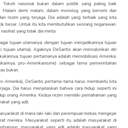
 Tokoh nasional bukan dalam politik yang paling baik
n. Malam demi malam, dalam monolog yang berseni dan
ri rezim yang terjaga. Dia adalah yang terbaik yang kita
litik besar. Untuk itu kita membutuhkan seorang negarawan.
 nasihat yang tidak dia minta:
gai tujuan utamanya, dengan tujuan menjadikannya tujuan
iki tujuan utama). Agaknya DeSantis akan mencalonkan diri
lakukannya, tujuan pertamanya adalah memobilisasi Amerika.
likannya, pro-Amerikanisme) sebagai tema pemerintahan
tau bukan.
o-Amerika), DeSantis pertama-tama harus membantu kita
jaga. Dia harus menjelaskan bahwa cara hidup seperti ini
idup orang Amerika. Kedua rezim memiliki pemahaman yang
akat yang adil.
masyarakat di mana laki-laki dan perempuan bebas mengejar
t mereka. Masyarakat seperti itu adalah masyarakat di
terbangun, masyarakat yang adil adalah masyarakat yang