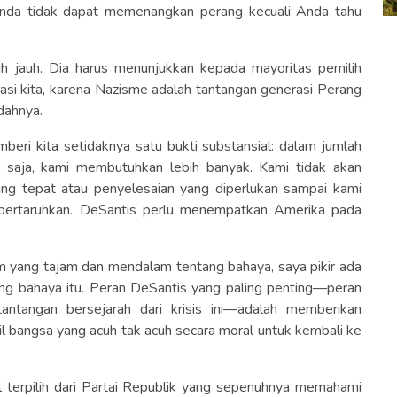
Anda tidak dapat memenangkan perang kecuali Anda tahu
bih jauh. Dia harus menunjukkan kepada mayoritas pemilih
i kita, karena Nazisme adalah tantangan generasi Perang
dahnya.
eri kita setidaknya satu bukti substansial: dalam jumlah
 saja, kami membutuhkan lebih banyak. Kami tidak akan
ng tepat atau penyelesaian yang diperlukan sampai kami
ipertaruhkan. DeSantis perlu menempatkan Amerika pada
um yang tajam dan mendalam tentang bahaya, saya pikir ada
ang bahaya itu. Peran DeSantis yang paling penting—peran
tangan bersejarah dari krisis ini—adalah memberikan
bangsa yang acuh tak acuh secara moral untuk kembali ke
l terpilih dari Partai Republik yang sepenuhnya memahami