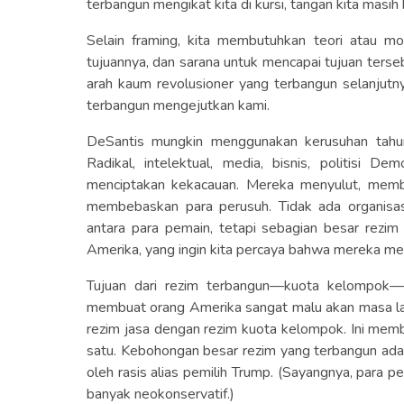
terbangun mengikat kita di kursi, tangan kita masih
Selain framing, kita membutuhkan teori atau mo
tujuannya, dan sarana untuk mencapai tujuan terse
arah kaum revolusioner yang terbangun selanjutnya,
terbangun mengejutkan kami.
DeSantis mungkin menggunakan kerusuhan tahun
Radikal, intelektual, media, bisnis, politisi D
menciptakan kekacauan. Mereka menyulut, memb
membebaskan para perusuh. Tidak ada organisas
antara para pemain, tetapi sebagian besar rezim 
Amerika, yang ingin kita percaya bahwa mereka m
Tujuan dari rezim terbangun—kuota kelompok—
membuat orang Amerika sangat malu akan masa l
rezim jasa dengan rezim kuota kelompok. Ini memb
satu. Kebohongan besar rezim yang terbangun adal
oleh rasis alias pemilih Trump. (Sayangnya, para p
banyak neokonservatif.)