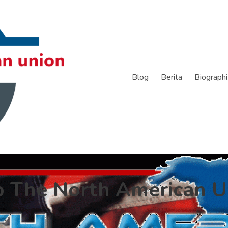
Blog
Berita
Biographi
p The North American U