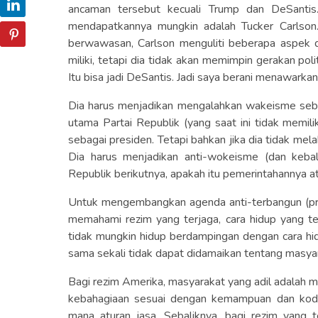
ancaman tersebut kecuali Trump dan DeSantis.
mendapatkannya mungkin adalah Tucker Carlso
berwawasan, Carlson menguliti beberapa aspek da
miliki, tetapi dia tidak akan memimpin gerakan po
Itu bisa jadi DeSantis. Jadi saya berani menawarkan
Dia harus menjadikan mengalahkan wakeisme seba
utama Partai Republik (yang saat ini tidak memil
sebagai presiden. Tetapi bahkan jika dia tidak me
Dia harus menjadikan anti-wokeisme (dan keba
Republik berikutnya, apakah itu pemerintahannya a
Untuk mengembangkan agenda anti-terbangun (pr
memahami rezim yang terjaga, cara hidup yang ter
tidak mungkin hidup berdampingan dengan cara h
sama sekali tidak dapat didamaikan tentang masyar
Bagi rezim Amerika, masyarakat yang adil adalah 
kebahagiaan sesuai dengan kemampuan dan kodra
mana aturan jasa. Sebaliknya, bagi rezim yang 