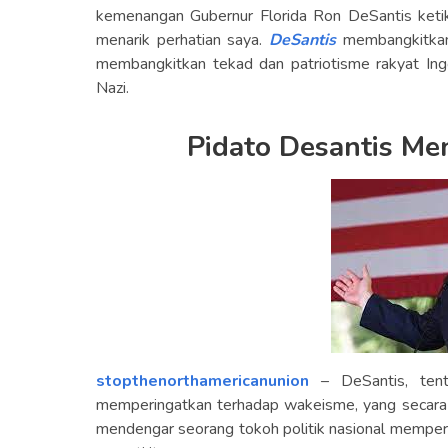
kemenangan Gubernur Florida Ron DeSantis keti
menarik perhatian saya.
DeSantis
membangkitkan 
membangkitkan tekad dan patriotisme rakyat Ingg
Nazi.
Pidato Desantis Me
stopthenorthamericanunion
– DeSantis, tent
memperingatkan terhadap wakeisme, yang secara 
mendengar seorang tokoh politik nasional mempe